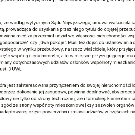
ba, że według wytycznych Sądu Najwyższego, umowa właściciela sa
ą, prowadząca do uzyskania przez niego tytułu do objętej przebu
owinna mieć za przedmiot udział we własności nieruchomości wspól
 gospodarcze" czy „dwa pokoje". Musi też dojść do ustanowienia o
tałego w wyniku przebudowy, na rzecz właściciela, który przyłącz
część wspólną nieruchomości, a to w miejsce przysługującego mu 
 zmiany dotychczasowych udziałów członków wspólnoty mieszkanio
ust. 3 UWL. 
ra jest zainteresowana przyłączeniem do swojej nieruchomości lo
poprzez dokonanie jej zabudowy, powinna dopilnować, aby proces 
łowy nie tylko od strony technicznej, ale i formalnej. Elementem
 zgód ze strony wspólnoty mieszkaniowej czy zezwoleń organów 
zaadaptowanej części powierzchni i zmiana udziałów w częściach n