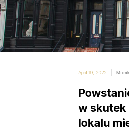
April 19, 2022
Monik
Powstani
w skutek
lokalu mi