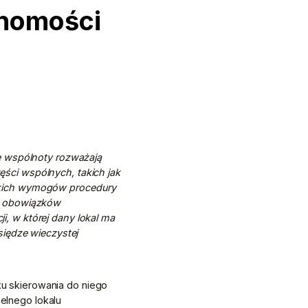
chomości
e wspólnoty rozważają 
ci wspólnych, takich jak 
tkich wymogów procedury 
e obowiązków 
 w której dany lokal ma 
iędze wieczystej 
ku skierowania do niego 
lnego lokalu 