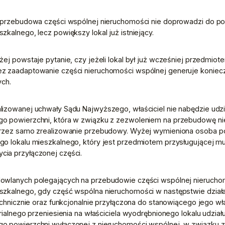
y przebudowa części wspólnej nieruchomości nie doprowadzi do po
kalnego, lecz powiększy lokal już istniejący. 
ej powstaje pytanie, czy jeżeli lokal był już wcześniej przedmiote
z zaadaptowanie części nieruchomości wspólnej generuje koniecz
ch. 
izowanej uchwały Sądu Najwyższego, właściciel nie nabędzie udzi
o powierzchni, która w związku z zezwoleniem na przebudowę ni
przez samo zrealizowanie przebudowy. Wyżej wymieniona osoba po
go lokalu mieszkalnego, który jest przedmiotem przysługującej mu
ia przyłączonej części. 
owlanych polegających na przebudowie części wspólnej nieruchom
zkalnego, gdy część wspólna nieruchomości w następstwie działań w
technicznie oraz funkcjonalnie przyłączona do stanowiącego jego w
rialnego przeniesienia na właściciela wyodrębnionego lokalu udział
o powierzchni wyłączonej z nieruchomości wspólnej, w związku z 