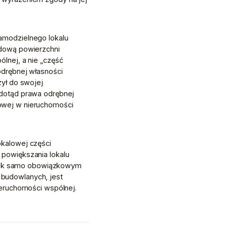
modzielnego lokalu 
dową powierzchni 
nej, a nie „część 
drębnej własności 
ył do swojej 
dotąd prawa odrębnej 
wej w nieruchomości 
kalowej części 
powiększania lokalu 
 tak samo obowiązkowym 
budowlanych, jest 
ieruchomości wspólnej.