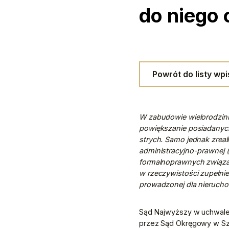
do niego
Powrót do listy wp
W zabudowie wielorodzinne
powiększanie posiadanych
strych. Samo jednak zrea
administracyjno-prawnej 
formalnoprawnych związany
w rzeczywistości zupełnie
prowadzonej dla nieruchom
Sąd Najwyższy w uchwale z 
przez Sąd Okręgowy w Szc