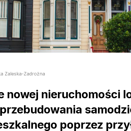
a Zaleska-Zadrożna
e nowej nieruchomości l
 przebudowania samodzi
eszkalnego poprzez przy