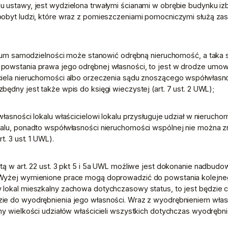
 ustawy, jest wydzielona trwałymi ścianami w obrębie budynku izba
obyt ludzi, które wraz z pomieszczeniami pomocniczymi służą zasp
erium samodzielności może stanowić odrębną nieruchomość, a taka 
powstania prawa jego odrębnej własności, to jest w drodze umowy
iela nieruchomości albo orzeczenia sądu znoszącego współwłasność 
będny jest także wpis do księgi wieczystej (art. 7 ust. 2 UWL);
własności lokalu właścicielowi lokalu przysługuje udział w nierucho
alu, ponadto współwłasności nieruchomości wspólnej nie można zn
t. 3 ust. 1 UWL).
tą w art. 22 ust. 3 pkt 5 i 5a UWL możliwe jest dokonanie nadbudo
Wyżej wymienione prace mogą doprowadzić do powstania kolejneg
 lokal mieszkalny zachowa dotychczasowy status, to jest będzie c
ie do wyodrębnienia jego własności. Wraz z wyodrębnieniem własn
ny wielkości udziałów właścicieli wszystkich dotychczas wyodrębnio