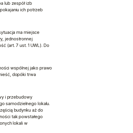
 lub zespół izb 
okajaniu ich potrzeb 
sytuacja ma miejsce 
, jednostronnej 
(art. 7 ust. 1 UWL). Do 
mości wspólnej jako prawo 
ieść, dopóki trwa 
wy i przebudowy 
o samodzielnego lokalu. 
zęścią budynku aż do 
ości tak powstałego 
nych lokali w 