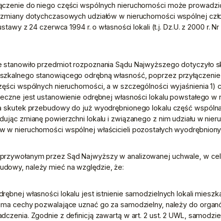
ączenie do niego części wspólnych nieruchomości może prowadzić
i zmiany dotychczasowych udziałów w nieruchomości wspólnej czł
ustawy z 24 czerwca 1994 r. o własności lokali (t.j. Dz.U. z 2000 r. Nr
e stanowiło przedmiot rozpoznania Sądu Najwyższego dotyczyło sk
szkalnego stanowiącego odrębną własność, poprzez przyłączenie d
zęści wspólnych nieruchomości, a w szczególności wyjaśnienia 1) 
nieczne jest ustanowienie odrębnej własności lokalu powstałego w
na skutek przebudowy do już wyodrębnionego lokalu część wspólna
dując zmianę powierzchni lokalu i związanego z nim udziału w nier
 w nieruchomości wspólnej właścicieli pozostałych wyodrębnionyc
przywołanym przez Sąd Najwyższy w analizowanej uchwale, w cel
dowy, należy mieć na względzie, że:
rębnej własności lokalu jest istnienie samodzielnych lokali mieszk
 ma cechy pozwalające uznać go za samodzielny, należy do organów 
dczenia. Zgodnie z definicją zawartą w art. 2 ust. 2 UWL, samodzie