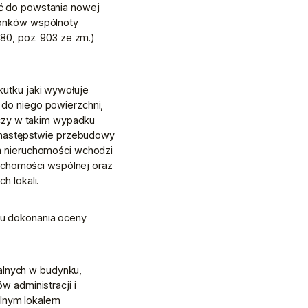
 do powstania nowej 
onków wspólnoty 
 80, poz. 903 ze zm.) 
utku jaki wywołuje 
o niego powierzchni, 
czy w takim wypadku 
 następstwie przebudowy 
 nieruchomości wchodzi 
uchomości wspólnej oraz 
h lokali.
u dokonania oceny 
alnych w budynku, 
administracji i 
lnym lokalem 