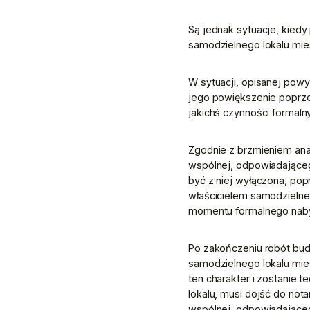
Są jednak sytuacje, kied
samodzielnego lokalu miesz
W sytuacji, opisanej powyż
jego powiększenie poprze
jakichś czynności formalny
Zgodnie z brzmieniem anal
wspólnej, odpowiadająceg
być z niej wyłączona, po
właścicielem samodzielne
momentu formalnego nabyc
Po zakończeniu robót bud
samodzielnego lokalu mies
ten charakter i zostanie 
lokalu, musi dojść do nota
wspólnej, odpowiadająceg