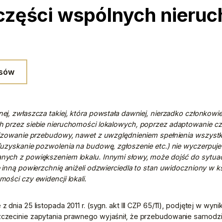
 części wspólnych nieru
isów
j, zwłaszcza takiej, która powstała dawniej, nierzadko członkowi
 przez siebie nieruchomości lokalowych, poprzez adaptowanie częś
lizowanie przebudowy, nawet z uwzględnieniem spełnienia wszys
(uzyskanie pozwolenia na budowę, zgłoszenie etc.) nie wyczerpuj
ch z powiększeniem lokalu. Innymi słowy, może dojść do sytuacji,
 inną powierzchnię aniżeli odzwierciedla to stan uwidoczniony w ks
ości czy ewidencji lokali.
dnia 25 listopada 2011 r. (sygn. akt III CZP 65/11), podjętej w wyni
zecinie zapytania prawnego wyjaśnił, że przebudowanie samodzie