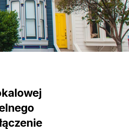
okalowej
elnego
łączenie