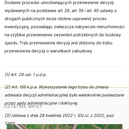
Dodanie procedur umożliwiających przeniesienie decyzji 
wydawanych na podstawie art. 29, art. 39 i art. 40 ustawy o 
drogach publicznych może istotnie usprawnić proces 
inwestycyjny, pozwalając zwłaszcza nabywcom nieruchomości 
na szybkie przeniesienie zezwoleń potrzebnych do budowy 
zjazdu. Tryb przeniesienia decyzji jest zbliżony do trybu 
przeniesienia decyzji o warunkach zabudowy.
[1] Art. 29 ust. 1 u.d.p.
[2] Art. 155 k.p.a. Wykorzystanie tego trybu do zmiany 
adresata decyzji administracyjnej było wielokrotnie podważane 
przez sądy administracyjne i doktrynę.
OSTATNIE WPISY
[3] Ustawa z dnia 28 kwietnia 2022 r. (Dz.U. z 2022, poz. 
1261).