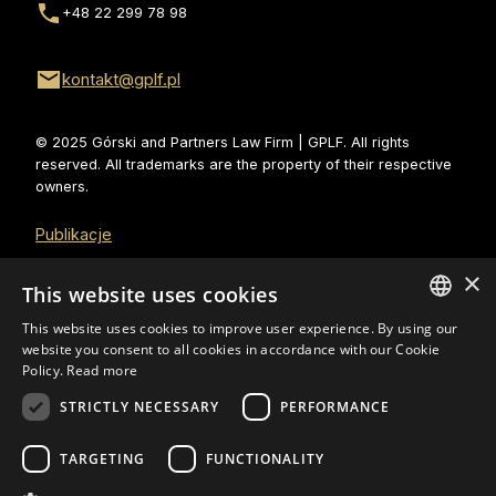
+48 22 299 78 98
kontakt@gplf.pl
© 2025 Górski and Partners Law Firm | GPLF. All rights 
reserved. All trademarks are the property of their respective 
owners.
Publikacje
×
Youtube
This website uses cookies
This website uses cookies to improve user experience. By using our
LinkedIn
website you consent to all cookies in accordance with our Cookie
POLISH
Policy.
Read more
Privacy policy
ENGLISH
STRICTLY NECESSARY
PERFORMANCE
Cookies policy
TARGETING
FUNCTIONALITY