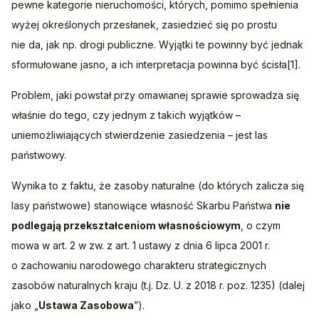
pewne kategorie nieruchomości, których, pomimo spełnienia 
wyżej określonych przesłanek, zasiedzieć się po prostu 
nie da, jak np. drogi publiczne. Wyjątki te powinny być jednak 
sformułowane jasno, a ich interpretacja powinna być ścisła[1].
Problem, jaki powstał przy omawianej sprawie sprowadza się 
właśnie do tego, czy jednym z takich wyjątków – 
uniemożliwiających stwierdzenie zasiedzenia – jest las 
państwowy.
Wynika to z faktu, że zasoby naturalne (do których zalicza się 
lasy państwowe) stanowiące własność Skarbu Państwa 
nie 
podlegają przekształceniom własnościowym
, o czym 
mowa w art. 2 w zw. z art. 1 ustawy z dnia 6 lipca 2001 r. 
o zachowaniu narodowego charakteru strategicznych 
zasobów naturalnych kraju (t.j. Dz. U. z 2018 r. poz. 1235) (dalej 
jako „
Ustawa Zasobowa
”).