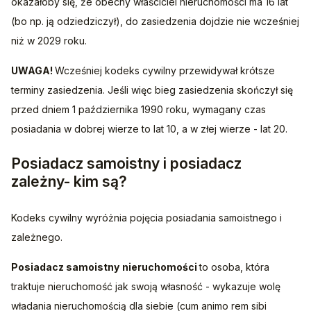
okazałoby się, że obecny właściciel nieruchomości ma 16 lat 
(bo np. ją odziedziczył), do zasiedzenia dojdzie nie wcześniej 
niż w 2029 roku.
UWAGA! 
Wcześniej kodeks cywilny przewidywał krótsze 
terminy zasiedzenia. Jeśli więc bieg zasiedzenia skończył się 
przed dniem 1 października 1990 roku, wymagany czas 
posiadania w dobrej wierze to lat 10, a w złej wierze - lat 20.
Posiadacz samoistny i posiadacz
zależny- kim są?
Kodeks cywilny wyróżnia pojęcia posiadania samoistnego i 
zależnego. 
Posiadacz samoistny
nieruchomości 
to osoba, która 
traktuje nieruchomość jak swoją własność - wykazuje wolę 
władania nieruchomością dla siebie (cum animo rem sibi 