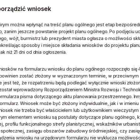
sporządzić wniosek
rym można wpłynąć na treść planu ogólnego jest etap bezpośredni
, zanim jeszcze powstanie projekt planu ogólnego. Po podjęciu uc
go, wójt, burmistrz lub prezydent miasta ogłasza o możliwości sk
określając sposoby i miejsce składania wniosków do projektu planu
ak niż 21 dni od dnia ogłoszenia.
iosków na formularzu wniosku do planu ogólnego rozpoczęło się 4 
powinien zostać złożony w wyznaczonym terminie, w przeciwnym ra
ne jest też, że rozpatrzeniu będą podlegać wyłącznie wnioski złoż
został wprowadzony Rozporządzeniem Ministra Rozwoju i Technologi
ormularza pisma dotyczącego aktu planowania przestrzennego. Inny
ormularz. Wniosek może być złożony indywidualnie, jak i w imieniu 
iosek nie trzeba być właścicielem lub użytkownikiem wieczystym n
ym elementem wniosku są postulaty dotyczące planu ogólnego, kt
ej, profilu funkcjonalnego strefy planistycznej, wskaźników urbani
y społecznej, zasięgu obszarów zabudowy śródmiejskiej, czy zasię
enia wniosku na urzędowym formularzu nie wyklucza możliwości z