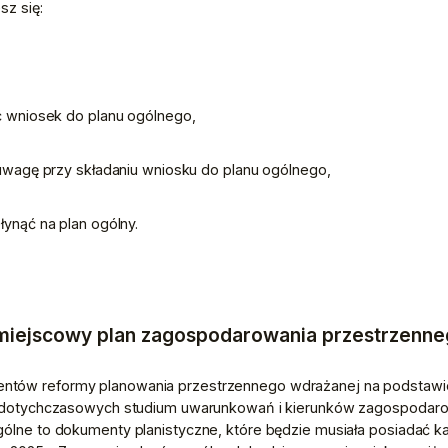
sz się:
,
yć wniosek do planu ogólnego,
ć uwagę przy składaniu wniosku do planu ogólnego,
płynąć na plan ogólny.
e miejscowy plan zagospodarowania przestrzenn
ntów reformy planowania przestrzennego wdrażanej na podstawi
ie dotychczasowych studium uwarunkowań i kierunków zagospodaro
gólne to dokumenty planistyczne, które będzie musiała posiadać ka