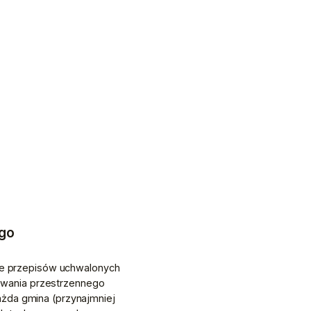
ego
e przepisów uchwalonych 
wania przestrzennego 
żda gmina (przynajmniej 