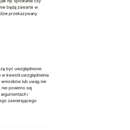
ak np. spotkania czy 
nie będą zawarte w 
ędzie przekazywany 
zą być uwzględnione. 
w kwestii uwzględnienia 
 wniosków lub uwag nie 
nie powinno się 
argumentach i 
ego zawierającego 