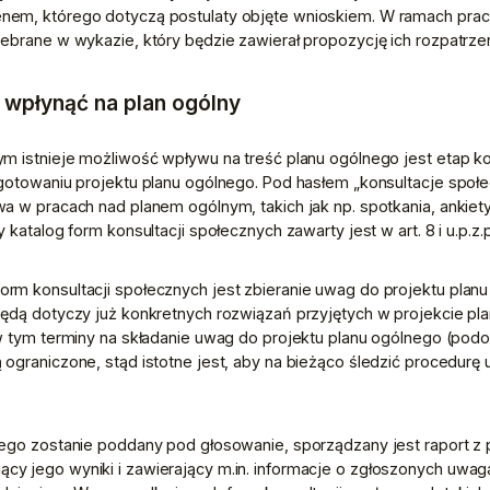
em, którego dotyczą postulaty objęte wnioskiem. W ramach prac
ebrane w wykazie, który będzie zawierał propozycję ich rozpatrzen
 wpłynąć na plan ogólny
m istnieje możliwość wpływu na treść planu ogólnego jest etap kon
gotowaniu projektu planu ogólnego. Pod hasłem „konsultacje społec
a w pracach nad planem ogólnym, takich jak np. spotkania, ankiety,
 katalog form konsultacji społecznych zawarty jest w art. 8 i u.p.z.p
m konsultacji społecznych jest zbieranie uwag do projektu planu
ędą dotyczy już konkretnych rozwiązań przyjętych w projekcie pla
w tym terminy na składanie uwag do projektu planu ogólnego (podo
ograniczone, stąd istotne jest, aby na bieżąco śledzić procedurę u
ego zostanie poddany pod głosowanie, sporządzany jest raport z p
 jego wyniki i zawierający m.in. informacje o zgłoszonych uwagac