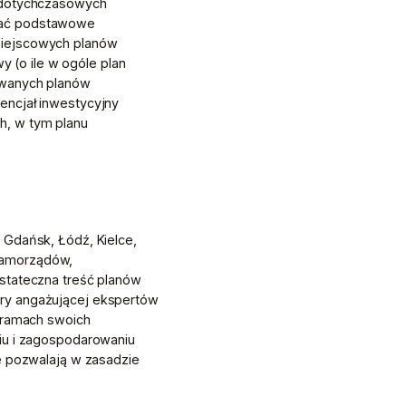
 dotychczasowych 
zać podstawowe 
miejscowych planów 
(o ile w ogóle plan 
owanych planów 
ncjał inwestycyjny 
, w tym planu 
Gdańsk, Łódź, Kielce, 
samorządów, 
stateczna treść planów 
ry angażującej ekspertów 
 ramach swoich 
iu i zagospodarowaniu 
e pozwalają w zasadzie 