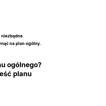
j niezbędne
ynąć na plan ogólny.
anu ogólnego?
reść planu