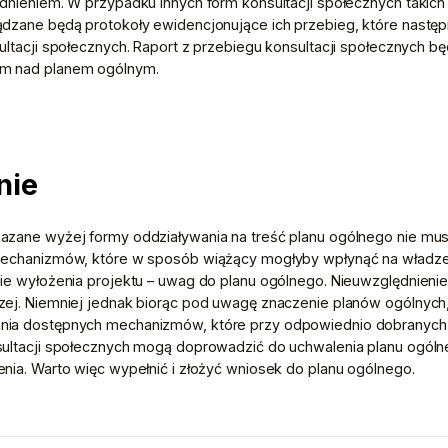
dnieniem. W przypadku innych form konsultacji społecznych takich j
ądzane będą protokoły ewidencjonujące ich przebieg, które następ
ultacji społecznych. Raport z przebiegu konsultacji społecznych b
m nad planem ogólnym.
nie
azane wyżej formy oddziaływania na treść planu ogólnego nie mus
mechanizmów, które w sposób wiążący mogłyby wpłynąć na władze 
ie wyłożenia projektu – uwag do planu ogólnego. Nieuwzględnienie
ej. Niemniej jednak biorąc pod uwagę znaczenie planów ogólnych, 
nia dostępnych mechanizmów, które przy odpowiednio dobranych 
sultacji społecznych mogą doprowadzić do uchwalenia planu ogóln
nia. Warto więc wypełnić i złożyć wniosek do planu ogólnego.