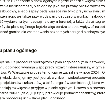
ia 2025 r. Znaczenie planów ogólnych będzie znacznie większe niż
zenia nieruchomości, plan ogólny jako akt prawny będzie wyznac
zabudowy, a jego zapisy będą wiążące nie tylko przy uchwalaniu 
zennego, ale także przy wydawaniu decyzji o warunkach zabudowy 
ć wydawania tych decyzji na danym terenie), a także dla zintegr
 życie planu ogólnego będzie więc bardzo istotnie wpływać na pote
zać granice dla zastosowania pozostałych narzędzi planistycznych
tu planu ogólnego
ła się już procedura sporządzenia planu ogólnego (m.in. Katowice, 
lanu ogólnego wymaga współpracy różnych interesariuszy, w tym 
w. W Warszawie proces ten oficjalnie zaczął się w lipcu 2024 r. O
ji władz danej gminy, jest jednak wynikiem wieloetapowej procedu
 projektantów i urbanistów, a także organów administracji, które w
gadniają rozwiązania przyjęte w planie ogólnym. Ustawa o planowan
arca 2003 r. (dalej „u.p.z.p.”) przewiduje jednak mechanizmy, któr
 w procedurę uchwalania planu ogólnego.