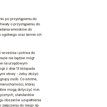
o po przystąpieniu do 
hwały o przystąpieniu do 
ładania wniosków do 
 ogólnego oraz termin ich 
września i potrwa do 
zie nie będzie mógł 
one na urzędowym 
i z dnia 13 listopada 
mi słowy - żeby złożyć 
grupy osób. Co istotne, 
ieruchomości, której 
óre mogą dotyczyć m.in. 
stycznych, standardów 
gu obszarów uzupełnienia 
ałączeniu do niego np. 