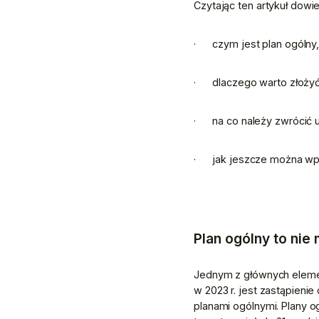
Czytając ten artykuł dowie
·      czym jest plan ogólny
·      dlaczego warto złoż
·      na co należy zwróci
·      jak jeszcze można w
Plan ogólny to ni
Jednym z głównych eleme
w 2023 r. jest zastąpien
planami ogólnymi. Plany o