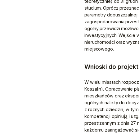
teoretycznie) do 31 grudn
studium. Oprócz przeznac
parametry dopuszczalnej 
zagospodarowania przestr
ogólny przewidzi możliwoś
inwestycyjnych. Wejście w
nieruchomości oraz wyznac
miejscowego.
Wnioski do projek
W wielu miastach rozpoczę
Koszalin). Opracowanie p
mieszkańców oraz ekspertó
ogólnych należy do decyz
z różnych dziedzin, w tym
kompetencji opiniują i uz
przestrzennym z dnia 27 m
każdemu zaangażować się