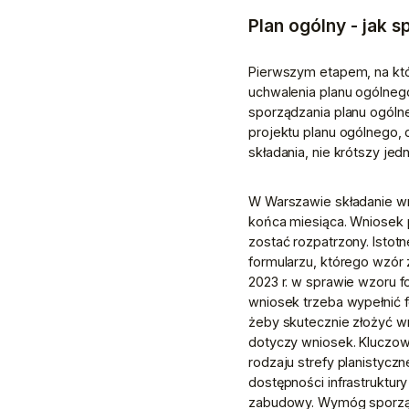
Plan ogólny - jak 
Pierwszym etapem, na któ
uchwalenia planu ogólnego
sporządzania planu ogólne
projektu planu ogólnego, 
składania, nie krótszy jedn
W Warszawie składanie wn
końca miesiąca. Wniosek 
zostać rozpatrzony. Istot
formularzu, którego wzór 
2023 r. w sprawie wzoru f
wniosek trzeba wypełnić f
żeby skutecznie złożyć wn
dotyczy wniosek. Kluczow
rodzaju strefy planistyczn
dostępności infrastruktur
zabudowy. Wymóg sporządz