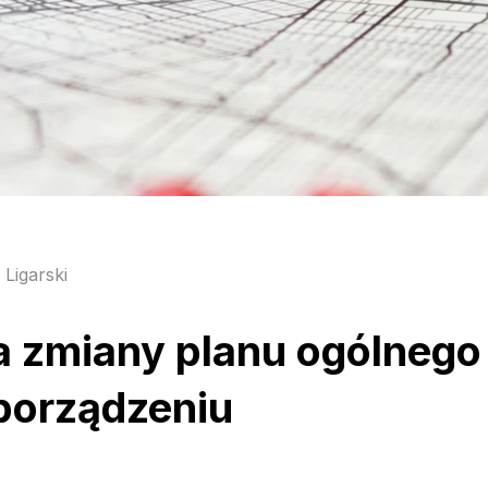
 Ligarski
a zmiany planu ogólnego
porządzeniu