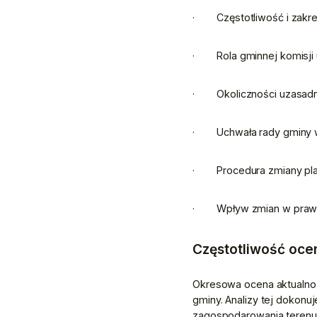
·        Częstotliwość i za
·        Rola gminnej komis
·        Okoliczności uzas
·        Uchwała rady gmin
·        Procedura zmiany 
·        Wpływ zmian w pr
Częstotliwość oce
Okresowa ocena aktualnoś
gminy. Analizy tej dokon
zagospodarowania terenu