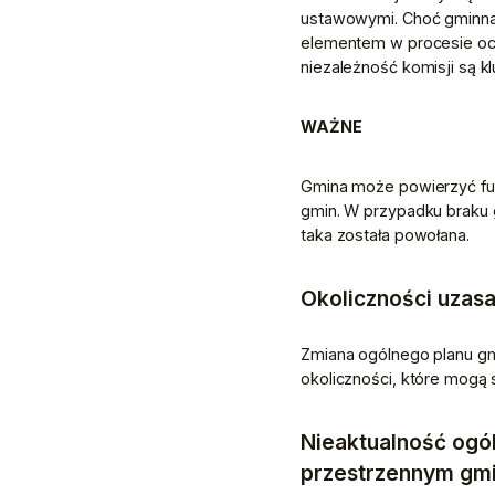
ustawowymi. Choć gminna k
elementem w procesie ocen
niezależność komisji są 
WAŻNE
Gmina może powierzyć fun
gmin. W przypadku braku g
taka została powołana.
Okoliczności uzas
Zmiana ogólnego planu gm
okoliczności, które mogą 
Nieaktualność ogó
przestrzennym gm