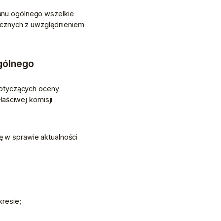
nu ogólnego wszelkie 
ycznych z uwzględnieniem 
ogólnego
dotyczących oceny 
aściwej komisji 
w sprawie aktualności 
kresie;