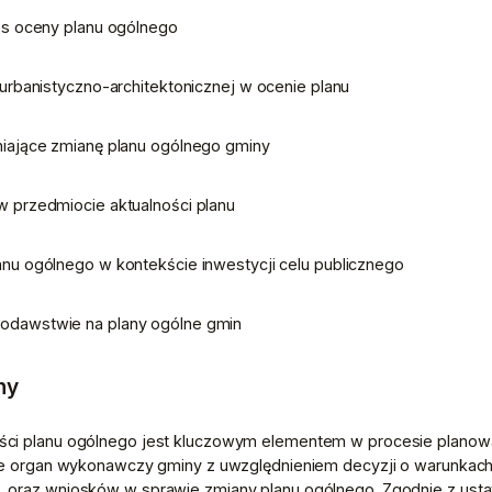
kres oceny planu ogólnego
ji urbanistyczno-architektonicznej w ocenie planu
adniające zmianę planu ogólnego gminy
y w przedmiocie aktualności planu
planu ogólnego w kontekście inwestycji celu publicznego
awodawstwie na plany ogólne gmin
ny
ci planu ogólnego jest kluczowym elementem w procesie planowa
uje organ wykonawczy gminy z uwzględnieniem decyzji o warunkach
, oraz wniosków w sprawie zmiany planu ogólnego. Zgodnie z ust