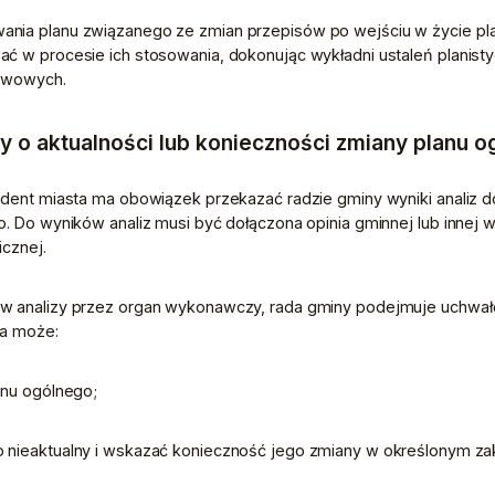
nia planu związanego ze zmian przepisów po wejściu w życie pla
ć w procesie ich stosowania, dokonując wykładni ustaleń planist
tawowych. 
 o aktualności lub konieczności zmiany planu 
ydent miasta ma obowiązek przekazać radzie gminy wyniki analiz 
. Do wyników analiz musi być dołączona opinia gminnej lub innej wł
icznej.
w analizy przez organ wykonawczy, rada gminy podejmuje uchwałę 
ta może:
anu ogólnego;
o nieaktualny i wskazać konieczność jego zmiany w określonym za