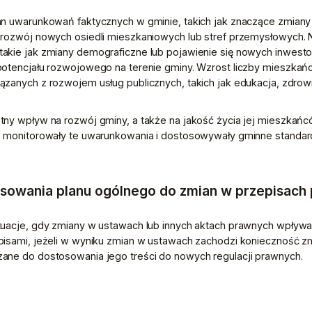
an uwarunkowań faktycznych w gminie, takich jak znaczące zmian
 rozwój nowych osiedli mieszkaniowych lub stref przemysłowych.
akie jak zmiany demograficzne lub pojawienie się nowych inwesto
potencjału rozwojowego na terenie gminy. Wzrost liczby mieszkańc
zanych z rozwojem usług publicznych, takich jak edukacja, zdrowi
ny wpływ na rozwój gminy, a także na jakość życia jej mieszkańcó
o monitorowały te uwarunkowania i dostosowywały gminne standard
sowania planu ogólnego do zmian w przepisach
uacje, gdy zmiany w ustawach lub innych aktach prawnych wpływają
pisami, jeżeli w wyniku zmian w ustawach zachodzi konieczność zm
ane do dostosowania jego treści do nowych regulacji prawnych. 