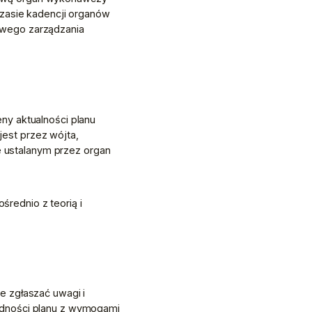
zasie kadencji organów 
wego zarządzania 
y aktualności planu 
st przez wójta, 
e ustalanym przez organ 
ednio z teorią i 
 zgłaszać uwagi i 
odności planu z wymogami 