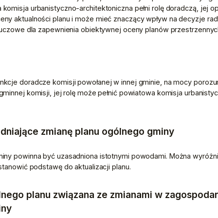
omisja urbanistyczno-architektoniczna pełni rolę doradczą, jej opin
y aktualności planu i może mieć znaczący wpływ na decyzje rady 
kluczowe dla zapewnienia obiektywnej oceny planów przestrzennyc
kcje doradcze komisji powołanej w innej gminie, na mocy porozu
minnej komisji, jej rolę może pełnić powiatowa komisja urbanistyczn
adniające zmianę planu ogólnego gminy
iny powinna być uzasadniona istotnymi powodami. Można wyróżnić
stanowić podstawę do aktualizacji planu.
lnego planu związana ze zmianami w zagospoda
iny