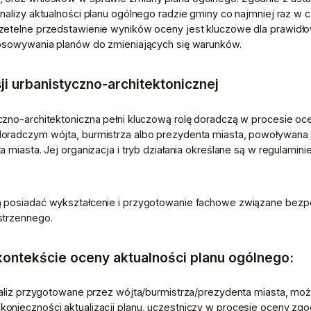
nalizy aktualności planu ogólnego radzie gminy co najmniej raz w c
zetelne przedstawienie wyników oceny jest kluczowe dla prawidło
tosowywania planów do zmieniających się warunków.
ji urbanistyczno-architektonicznej
zno-architektoniczna pełni kluczową rolę doradczą w procesie ocen
oradczym wójta, burmistrza albo prezydenta miasta, powoływana je
 miasta. Jej organizacja i tryb działania określane są w regulamini
 posiadać wykształcenie i przygotowanie fachowe związane bezpośr
strzennego.
kontekście oceny aktualności planu ogólnego:
naliz przygotowane przez wójta/burmistrza/prezydenta miasta, może
onieczności aktualizacji planu, uczestniczy w procesie oceny zg