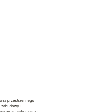
nia przestrzennego 
 zabudowy i 
awą organ wykonawczy 